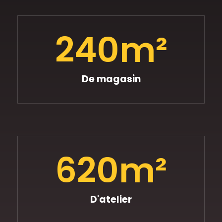
240
m²
De magasin
620
m²
D'atelier