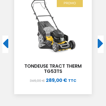
PROMO
TONDEUSE TRACT THERM
TG48TS
249,00
€
TTC
298,00
€