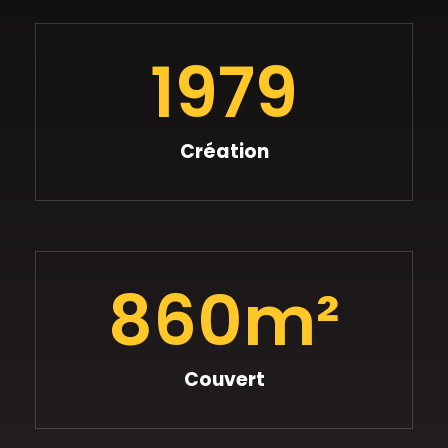
1979
Création
860
m²
Couvert