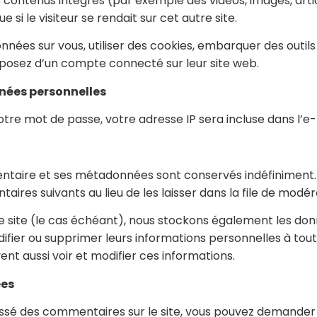
es contenus intégrés (par exemple des vidéos, images, arti
i le visiteur se rendait sur cet autre site.
nées sur vous, utiliser des cookies, embarquer des outils de
posez d’un compte connecté sur leur site web.
nnées personnelles
tre mot de passe, votre adresse IP sera incluse dans l’e-ma
entaire et ses métadonnées sont conservés indéfiniment
es suivants au lieu de les laisser dans la file de modér
re site (le cas échéant), nous stockons également les do
difier ou supprimer leurs informations personnelles à tou
vent aussi voir et modifier ces informations.
ées
aissé des commentaires sur le site, vous pouvez demander 