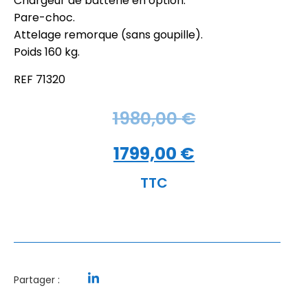
Chargeur de batterie en option.
Pare-choc.
Attelage remorque (sans goupille).
Poids 160 kg.
REF 71320
1980,00
€
1799,00
€
TTC
Partager :