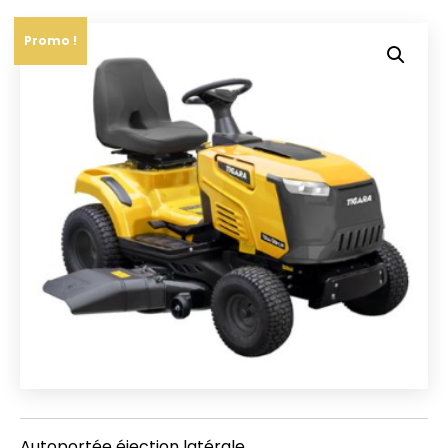
Promo !
Autoportée éjection latérale.