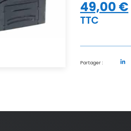
49,00
€
TTC
Partager :