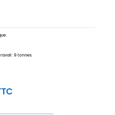
que.
vail : 9 tonnes.
TTC