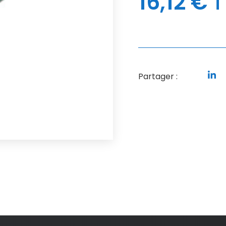
16,12
€
T
Partager :