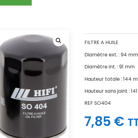
FILTRE A HUILE
Diamètre ext. : 94 mm
Diamètre int. : 91 mm
Hauteur totale : 144 
Hauteur sans joint : 1
REF SO404
7,85
€
T