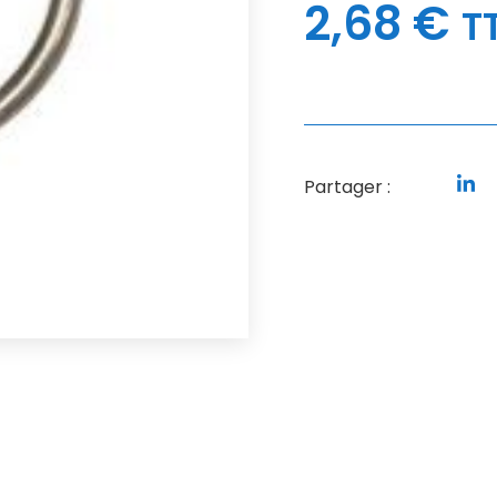
2,68
€
T
Partager :