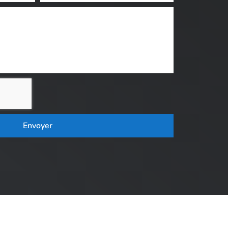
Envoyer
r SITE LINE,
agence web Loire