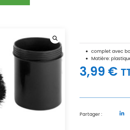
complet avec boî
Matière: plastiqu
3,99
€
T
Partager :