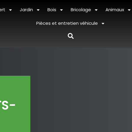
ert
Jardin
Bois
Bricolage
Animaux
Pièces et entretien véhicule
TS-