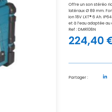
Offre un son stéréo r
latéraux Ø 89 mm. Fon
ion 18V LXT® 6 Ah. IP
et à l’eau adaptée au 
Ref : DMR108N
224,40
Partager :