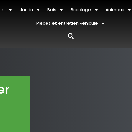
ert
Jardin
Bois
Bricolage
Animaux
Pièces et entretien véhicule
er