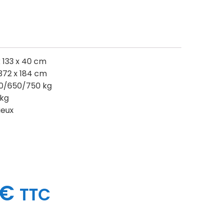
x 133 x 40 cm
372 x 184 cm
00/650/750 kg
 kg
ieux
€
TTC