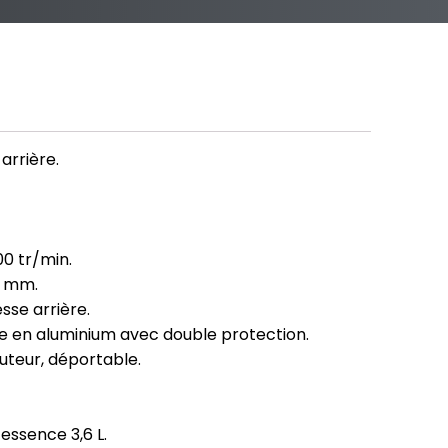
arrière.
00 tr/min.
0 mm.
esse arrière.
e en aluminium avec double protection.
uteur, déportable.
essence 3,6 L.