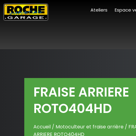
Ateliers
Espace v
FRAISE ARRIERE
ROTO404HD
Accueil
/
Motoculteur et fraise arrière
/ FR
ARRIERE ROTO404HD