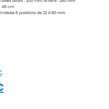
billes avant : 200 mm, arrière : 280 mm.
r 48 cm.
ralisée 6 positions de 22 à 80 mm.
€
€