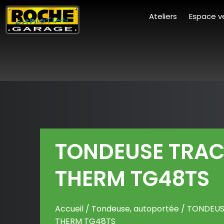
Ateliers
Espace v
TONDEUSE TRAC
THERM TG48TS
Accueil
/
Tondeuse, autoportée
/ TONDEUS
THERM TG48TS