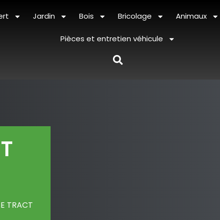
ert
Jardin
Bois
Bricolage
Animaux
Pièces et entretien véhicule
T
E TRACT