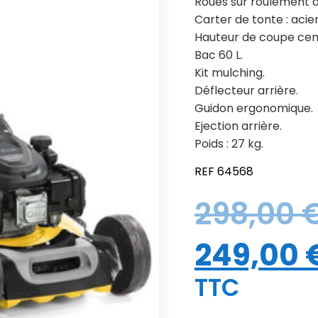
Roues sur roulement à 
Carter de tonte : acie
Hauteur de coupe cent
Bac 60 L.
Kit mulching.
Déflecteur arrière.
Guidon ergonomique.
Ejection arrière.
Poids : 27 kg.
REF 64568
298,00
249,00
TTC